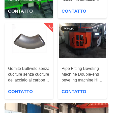
DELLA
produttività lavorativa
verde della piegatrice
FABBRICA
CONTATTO
CONTATTO
approvato
del tubo d'acciaio
CONTROLLO
HOT
DI
QUALITÀ
CONTATTICI
Gomito Buttweld senza
Pipe Fitting Beveling
NOTIZIE
cuciture senza cuciture
Machine Double-end
del acciaio al carbonio
beveling machine High
degli accessori per tubi
efficiency and quality
RICHIEDA
CONTATTO
CONTATTO
ASME
UNA
CITAZIONE