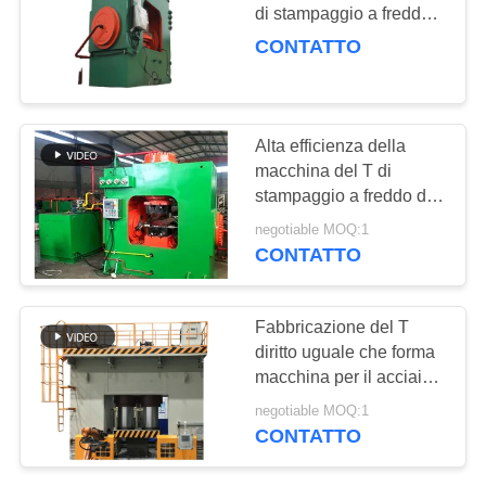
di stampaggio a freddo
MAPPA
del T con controllo
CONTATTO
automatico
DEL
32
SITO
Macchina di
Alta efficienza della
smussatura
macchina del T di
PRIVACY
stampaggio a freddo di
dell'accessorio per
POLICY
Asme B16.9 di
negotiable MOQ:1
tubi
automazione
CONTATTO
21
Fabbricazione del T
diritto uguale che forma
Granigliatrice
macchina per il acciaio
al carbonio
negotiable MOQ:1
CONTATTO