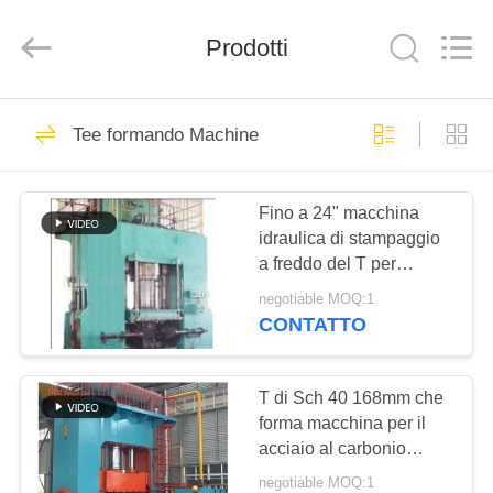
Group
Co.,
Ltd..
All
Prodotti
Rights
Reserved.
Developed
by
CASA
ECER
75
Tee formando Machine
Macchina di
PRODOTTI
formazione calda
Fino a 24" macchina
idraulica di stampaggio
del gomito
MOSTRA
a freddo del T per
VR
acciaio inossidabile
negotiable MOQ:1
CONTATTO
52
CIRCA
Gomito macchina di
NOI
T di Sch 40 168mm che
forma macchina per il
stampaggio a freddo
acciaio al carbonio
GIRO
senza cuciture
negotiable MOQ:1