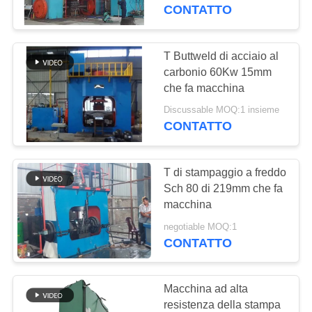
DELLA
CONTATTO
FABBRICA
T Buttweld di acciaio al
44
CONTROLLO
carbonio 60Kw 15mm
Tee formando
che fa macchina
DI
Machine
Discussable MOQ:1 insieme
QUALITÀ
CONTATTO
CONTATTICI
T di stampaggio a freddo
Sch 80 di 219mm che fa
NOTIZIE
macchina
767
negotiable MOQ:1
senza soluzione di
CONTATTO
RICHIEDA
continuità
UNA
Macchina ad alta
Raccorderia
CITAZIONE
resistenza della stampa