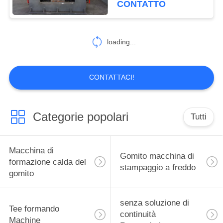
CONTATTO
11
anello rotante della
loading...
macchina
CONTATTACI!
Categorie popolari
Tutti
9
Curvatubi idraulico
Macchina di
Gomito macchina di
formazione calda del
stampaggio a freddo
gomito
senza soluzione di
Tee formando
continuità
Machine