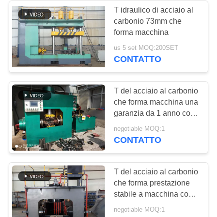
T idraulico di acciaio al
carbonio 73mm che
4
forma macchina
tubo senza cuciture
us 5 set MOQ:200SET
CONTATTO
che fa macchina
T del acciaio al carbonio
che forma macchina una
garanzia da 1 anno con
il sistema di controllo
14
negotiable MOQ:1
dello SpA
CONTATTO
macchina
dell'estensore del
T del acciaio al carbonio
che forma prestazione
tubo
stabile a macchina con
CE approvato
negotiable MOQ:1