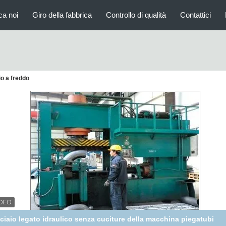
ca noi
Giro della fabbrica
Controllo di qualità
Contattici
o a freddo
ciaio legato idraulico senza cuciture della macchina piegatubi