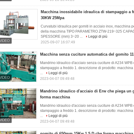
Macchina inossidabile idraulica di stampaggio a f
30KW 25Mpa
Curvatubi idraulica per gomiti in acciaio inox, macchina pe
della macchina TIPO PARAMETRO ZTW-219~325 CAPA
SPESSORE (mm) 3~20 ...
Leggi di più
2025-09-07 16:07:49
Macchina senza cuciture automatica del gomito 
Mandrino idraulico d'acciaio senza cuciture di A234 WPB 
stampaggio a freddo 1. descrizione di prodotto: macchina 
...
Leggi di più
2023-04-07 09:49:48
Mandrino idraulico d'acciaio di Erw che piega un 
forma macchina
Mandrino idraulico d'acciaio senza cuciture di A234 WPB 
stampaggio a freddo 1. descrizione di prodotto: macchina 
...
Leggi di più
2023-04-07 09:49:48
gomito di 650mm 15Kw 1,5 D che forma macchina 