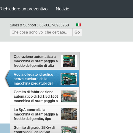
Richiedere un preventivo
Notizie
Sales & Support：
86-0317-8963758
Go
Operazione automatica a
macchina di stampaggio a
freddo del gomito di alta
efficienza, produzione in
serie
Acciaio legato idraulico
senza cuciture della
macchina piegatubi del
mandrino di Erw 60mm
Gomito di fabbricazione
automatico di 1d 1.5d 160t
macchina di stampaggio a
freddo
Lo SpA controlla la
macchina di stampaggio a
freddo del gomito, tipo
gomito del mandrino che
fa la macchina
Gomito di grado 15Kw di
controllo 90 dello SpA