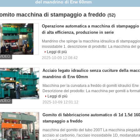
del mandrino di Erw 60mm
omito macchina di stampaggio a freddo
(52)
Operazione automatica a macchina di stampaggio 
di alta efficienza, produzione in serie
Mandrino che spinge la macchina idraulica di stampaggio 
inossidabile 1. descrizione di prodotto: La macchina del go
Leggi di più
2025-10-09 12:08:42
Acciaio legato idraulico senza cuciture della macc
mandrino di Erw 60mm
Macchina per la curvatura a freddo di gomiti idraulici Er
Descrizione del prodotto: La macchina per gomiti a formatu
Leggi di più
2025-10-09 12:01:12
Gomito di fabbricazione automatico di 1d 1.5d 16
stampaggio a freddo
macchina del gomito del tubo 200T La macchina piegatubi 
acciaio al carbonio, l'acciaio inossidabile 1D, modanatura 