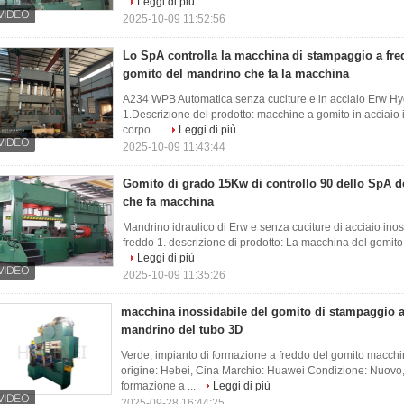
Leggi di più
2025-10-09 11:52:56
Lo SpA controlla la macchina di stampaggio a fre
gomito del mandrino che fa la macchina
A234 WPB Automatica senza cuciture e in acciaio Erw H
1.Descrizione del prodotto: macchine a gomito in acciaio i
corpo ...
Leggi di più
2025-10-09 11:43:44
Gomito di grado 15Kw di controllo 90 dello SpA de
che fa macchina
Mandrino idraulico di Erw e senza cuciture di acciaio in
freddo 1. descrizione di prodotto: La macchina del gomito 
Leggi di più
2025-10-09 11:35:26
macchina inossidabile del gomito di stampaggio a
mandrino del tubo 3D
Verde, impianto di formazione a freddo del gomito macchi
origine: Hebei, Cina Marchio: Huawei Condizione: Nuovo
formazione a ...
Leggi di più
2025-09-28 16:44:25