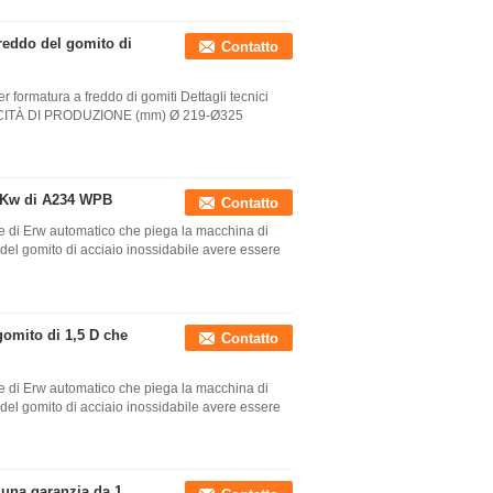
reddo del gomito di
Contatto
r formatura a freddo di gomiti Dettagli tecnici
CITÀ DI PRODUZIONE (mm) Ø 219-Ø325
11Kw di A234 WPB
Contatto
e di Erw automatico che piega la macchina di
del gomito di acciaio inossidabile avere essere
gomito di 1,5 D che
Contatto
e di Erw automatico che piega la macchina di
del gomito di acciaio inossidabile avere essere
una garanzia da 1