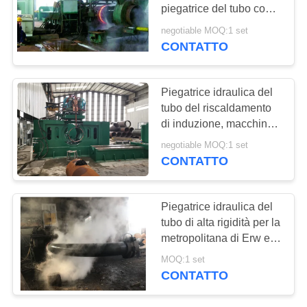
piegatrice del tubo con
MAPPA
alta produttività
negotiable MOQ:1 set
lavorativa
DEL
CONTATTO
32
SITO
Macchina di
Piegatrice idraulica del
smussatura
tubo del riscaldamento
PRIVACY
di induzione, macchina
dell'accessorio per
POLICY
piegatubi della
negotiable MOQ:1 set
tubi
metropolitana idraulica
CONTATTO
21
Piegatrice idraulica del
tubo di alta rigidità per la
Granigliatrice
metropolitana di Erw e
senza cuciture 5D del
MOQ:1 set
acciaio al carbonio
CONTATTO