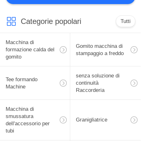
11
Categorie popolari
anello rotante della
Tutti
macchina
Macchina di
Gomito macchina di
formazione calda del
stampaggio a freddo
gomito
senza soluzione di
9
Tee formando
continuità
Machine
Raccorderia
Curvatubi idraulico
Macchina di
smussatura
Granigliatrice
dell'accessorio per
tubi