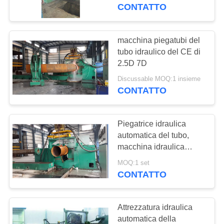
DELLA
CONTATTO
FABBRICA
macchina piegatubi del
44
CONTROLLO
tubo idraulico del CE di
Tee formando
2.5D 7D
DI
Machine
Discussable MOQ:1 insieme
QUALITÀ
CONTATTO
CONTATTICI
Piegatrice idraulica
automatica del tubo,
NOTIZIE
macchina idraulica
767
verde della piegatrice
MOQ:1 set
senza soluzione di
del tubo d'acciaio
CONTATTO
RICHIEDA
continuità
UNA
Attrezzatura idraulica
Raccorderia
CITAZIONE
automatica della