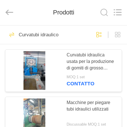
Group
Co.,
Ltd..
Prodotti
All
Rights
Reserved.
Developed
by
CASA
75
ECER
Curvatubi idraulico
Macchina di
PRODOTTI
formazione calda
Curvatubi idraulica
usata per la produzione
del gomito
MOSTRA
di gomiti di grosso
VR
diametro
MOQ:1 set
CONTATTO
52
CIRCA
Gomito macchina di
NOI
Macchine per piegare
tubi idraulici utilizzati
stampaggio a freddo
GIRO
Discussable MOQ:1 set