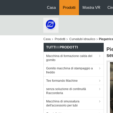
Casa
Prodotti
Mostra VR
Cir
Casa
Prodotti
Curvatubi idraulico
Piegatrice
TUTTI I PRODOTTI
Pi
se
Macchina di formazione calda del
gomito
Gomito macchina di stampaggio a
freddo
Tee formando Machine
senza soluzione di continuità
Raccorderia
Macchina di smussatura
dell'accessorio per tubi