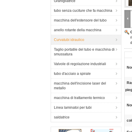
Granigliatrice
tubo senza cuciture che fa macchina
macchina dell'estensore del tubo
anello rotante della macchina
r
Curvatubi idraulico
d
Taglio portatile del tubo e macchina di
smussatura
Valvole di regolazione industriali
No
tubo d'acciaio a spirale
Rag
macchina dell'incisione laser del
metallo
pie
macchina di trattamento termico
No
Linea laminatoi per tubi
saldatrice
col