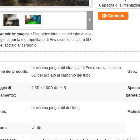
Capacità di alimentazio
Contatto
Grande immagine :
Piegatrice idraulica del tubo di alta
igidità per la metropolitana di Erw e senza cuciture 5D
el acciaio al carbonio
macchina piegatubi idraulica di Erw e senza cuciture
me del prodotto:
Uso::
5D del acciaio al carbonio del tubo
gio di
2.5D ≤ 100D del ≤ R
Spesso
gamento::
parete::
macchina piegatubi del tubo
me::
Materia
ore:
verde