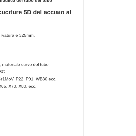
draulica del tubo del tubo
uciture 5D del acciaio al
curvatura è 325mm.
, materiale curvo del tubo
06C.
12Cr1MoV, P22, P91, WB36 ecc.
X65, X70, X80, ecc.