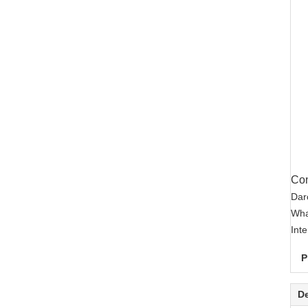
Con
Dar
Wha
Int
P
De