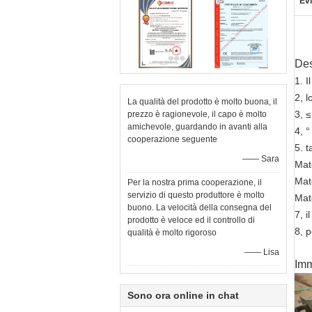
Evi
Des
1. 
2, 
La qualità del prodotto è molto buona, il
3, 
prezzo è ragionevole, il capo è molto
amichevole, guardando in avanti alla
4, °
cooperazione seguente
5. t
—— Sara
Mat
Mat
Per la nostra prima cooperazione, il
servizio di questo produttore è molto
Mat
buono. La velocità della consegna del
7, i
prodotto è veloce ed il controllo di
8, p
qualità è molto rigoroso
—— Lisa
Imm
Sono ora online in chat