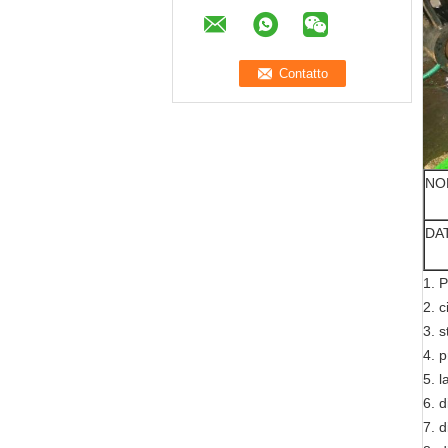
NO
DA
1. P
2. c
3. s
4. 
5. 
6. 
7. 