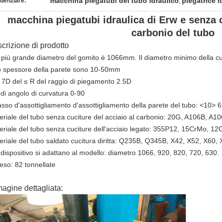
macchina piegatubi del tubo idraulico
piegatrice i
denziare:
,
macchina piegatubi idraulica di Erw e senza c
carbonio del tubo
crizione di prodotto
Il più grande diametro del gomito è 1066mm. Il diametro minimo della 
lo spessore della parete sono 10-50mm
≤ 7D del ≤ R del raggio di piegamento 2.5D
 di angolo di curvatura 0-90
asso d'assottigliamento d'assottigliamento della parete del tubo: <10> 6
eriale del tubo senza cuciture del acciaio al carbonio: 20G, A106B, A1
eriale del tubo senza cuciture dell'acciaio legato: 355P12, 15CrMo, 
eriale del tubo saldato cucitura diritta: Q235B, Q345B, X42, X52, X60, 
l dispositivo si adattano al modello: diametro 1066, 920, 820, 720, 630.
eso: 82 tonnellate
agine dettagliata: