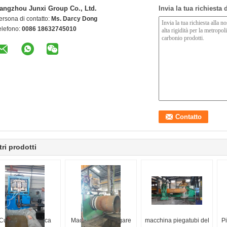
angzhou Junxi Group Co., Ltd.
Invia la tua richiesta
ersona di contatto:
Ms. Darcy Dong
elefono:
0086 18632745010
tri prodotti
Curvatubi idraulica
Macchine per piegare
macchina piegatubi del
Pi