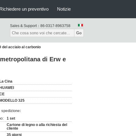
Richiedere un preventivo
Notizie
Sales & Support：
86-0317-8963758
Go
D del acciaio al carbonio
a metropolitana di Erw e
La Cina
HUAWEI
CE
MODELLO 325
 spedizione:
mo:
1 set
Cartone di legno o alla richiesta del
cliente
35 giorni