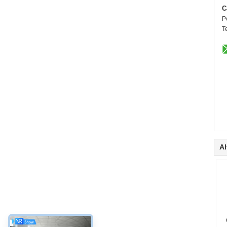
C
P
T
Al