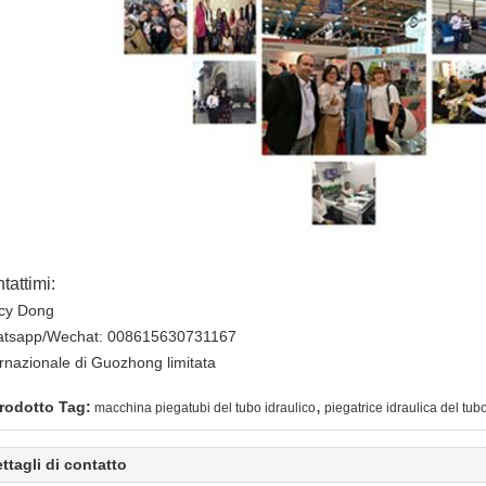
tattimi:
cy Dong
tsapp/Wechat: 008615630731167
ernazionale di Guozhong limitata
,
rodotto Tag:
macchina piegatubi del tubo idraulico
piegatrice idraulica del tub
ttagli di contatto