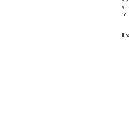
8. 
9. m
10. 
Il n