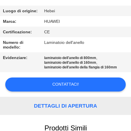
DELLA
FABBRICA
Luogo di origine:
Hebei
Marca:
HUAWEI
CONTROLLO
Certificazione:
CE
DI
Numero di
Laminatoio dell'anello
modello:
QUALITÀ
Evidenziare:
,
laminatoio dell'anello di 800mm
,
laminatoio dell'anello di 160mm
CONTATTICI
laminatoio dell'anello della flangia di 160mm
NOTIZIE
CONTATTACI!
RICHIEDA
DETTAGLI DI APERTURA
UNA
CITAZIONE
Prodotti Simili