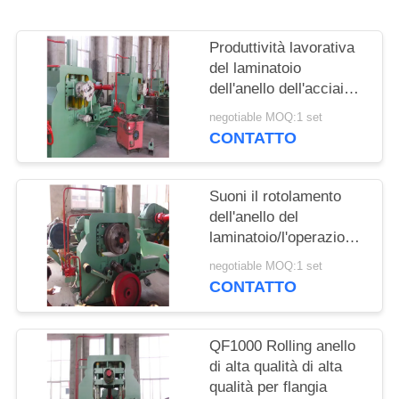
MAPPA
Produttività lavorativa
DEL
del laminatoio
SITO
dell'anello dell'acciaio
legato alta con il Pin di
negotiable MOQ:1 set
guida 4
CONTATTO
PRIVACY
POLICY
Suoni il rotolamento
dell'anello del
laminatoio/l'operazione
manuale del
negotiable MOQ:1 set
macchinario
CONTATTO
fabbricazione della
flangia per l'industriale
QF1000 Rolling anello
di alta qualità di alta
qualità per flangia