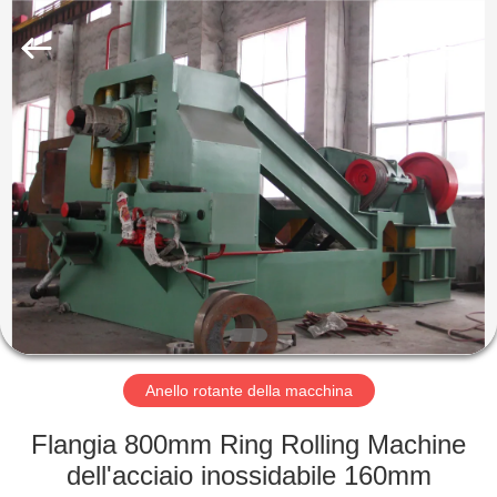
Group
Co.,
Ltd..
All
Rights
Reserved.
Developed
by
CASA
ECER
PRODOTTI
MOSTRA
VR
CIRCA
NOI
Anello rotante della macchina
Flangia 800mm Ring Rolling Machine
GIRO
dell'acciaio inossidabile 160mm