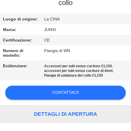
DELLA
collo
FABBRICA
Luogo di origine:
La CINA
CONTROLLO
Marca:
JUNXI
DI
Certificazione:
CE
QUALITÀ
Numero di
Flangia di WN
modello:
CONTATTICI
Evidenziare:
,
Accessori per tubi senza cuciture CL150
,
accessori per tubi senza cuciture di 4mm
Flangia di saldatura del collo CL150
NOTIZIE
CONTATTACI!
RICHIEDA
UNA
DETTAGLI DI APERTURA
CITAZIONE