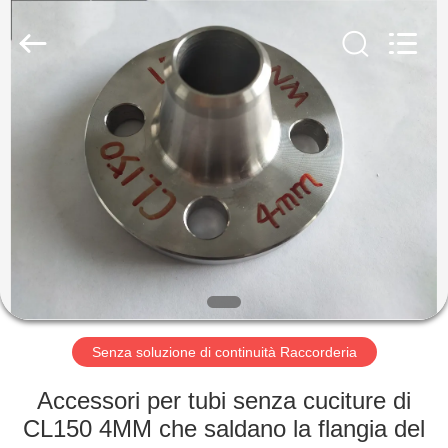
Cangzhou
Junxi
Group
Co.,
Ltd..
All
Rights
Reserved.
CASA
Developed
by
ECER
PRODOTTI
MOSTRA
VR
CIRCA
NOI
Senza soluzione di continuità Raccorderia
Accessori per tubi senza cuciture di
GIRO
CL150 4MM che saldano la flangia del