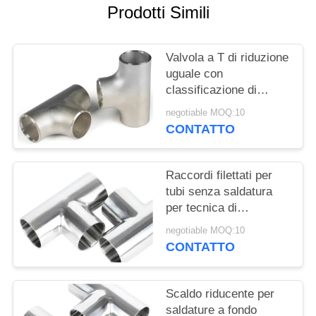
Prodotti Simili
MAPPA
DEL
Valvola a T di riduzione
SITO
uguale con
classificazione di
pressione 3000LBS e
PRIVACY
negotiable MOQ:10
rivestimento nero per
CONTATTO
POLICY
applicazioni ad alta
pressione
Raccordi filettati per
tubi senza saldatura
per tecnica di
forgiatura di tubi in
negotiable MOQ:10
rame
CONTATTO
Scaldo riducente per
saldature a fondo