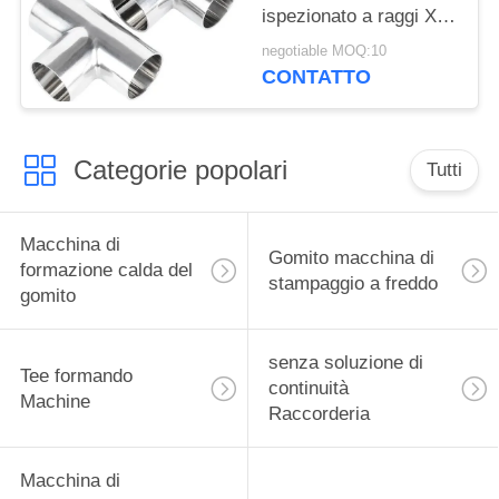
ispezionato a raggi X
per applicazioni
negotiable MOQ:10
petrolifere nelle
CONTATTO
raffinerie
Categorie popolari
Tutti
Macchina di
Gomito macchina di
formazione calda del
stampaggio a freddo
gomito
senza soluzione di
Tee formando
continuità
Machine
Raccorderia
Macchina di