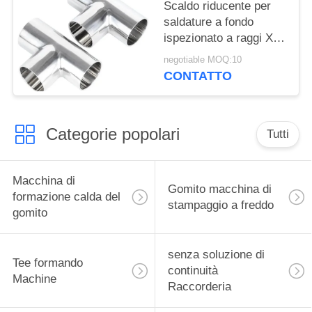
Scaldo riducente per
saldature a fondo
ispezionato a raggi X
per applicazioni
negotiable MOQ:10
petrolifere nelle
CONTATTO
raffinerie
Categorie popolari
Tutti
Macchina di
Gomito macchina di
formazione calda del
stampaggio a freddo
gomito
senza soluzione di
Tee formando
continuità
Machine
Raccorderia