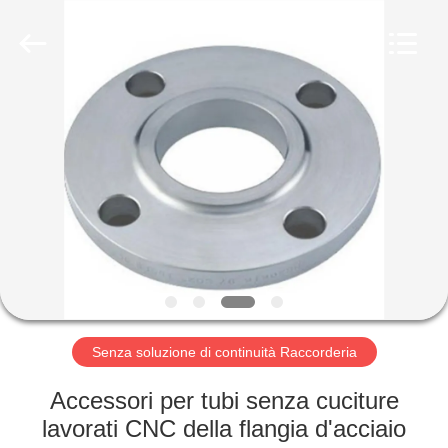
Group
Co.,
Ltd..
All
Rights
Reserved.
Developed
by
CASA
ECER
PRODOTTI
MOSTRA
VR
CIRCA
NOI
Senza soluzione di continuità Raccorderia
Accessori per tubi senza cuciture
GIRO
lavorati CNC della flangia d'acciaio