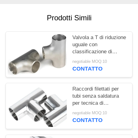
MAPPA
Prodotti Simili
DEL
SITO
Valvola a T di riduzione
uguale con
PRIVACY
classificazione di
pressione 3000LBS e
POLICY
negotiable MOQ:10
rivestimento nero per
CONTATTO
applicazioni ad alta
pressione
Raccordi filettati per
tubi senza saldatura
per tecnica di
forgiatura di tubi in
negotiable MOQ:10
rame
CONTATTO