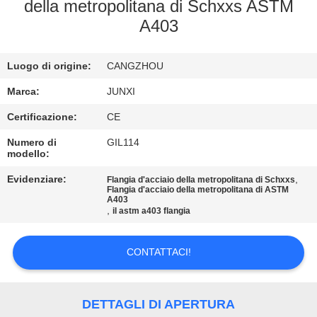
DELLA
della metropolitana di Schxxs ASTM
A403
FABBRICA
Luogo di origine:
CANGZHOU
CONTROLLO
DI
Marca:
JUNXI
QUALITÀ
Certificazione:
CE
Numero di
GIL114
modello:
CONTATTICI
Evidenziare:
,
Flangia d'acciaio della metropolitana di Schxxs
Flangia d'acciaio della metropolitana di ASTM
A403
NOTIZIE
,
il astm a403 flangia
RICHIEDA
CONTATTACI!
UNA
CITAZIONE
DETTAGLI DI APERTURA